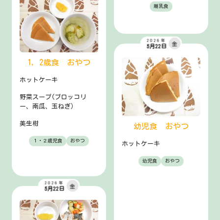
離乳食
2026年
金
5月22日
1，2歳食 おやつ
ホットケーキ
野菜スープ(ブロッコリ
ー、南瓜、玉ねぎ）
美生柑
幼児食 おやつ
１・２歳児食
おやつ
ホットケーキ
幼児食
おやつ
2026年
金
5月22日