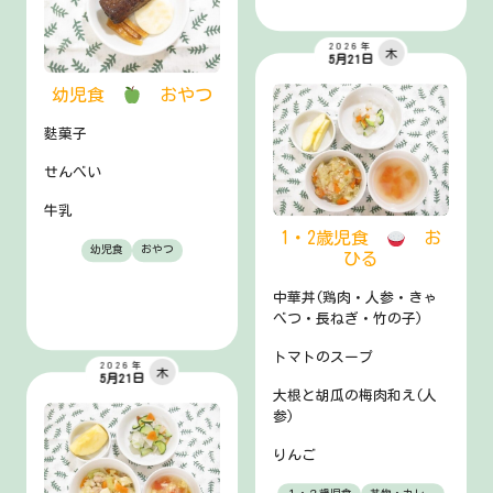
2026年
木
5月21日
幼児食
おやつ
麩菓子
せんべい
牛乳
1・2歳児食
お
幼児食
おやつ
ひる
中華丼(鶏肉・人参・きゃ
べつ・長ねぎ・竹の子)
トマトのスープ
2026年
木
5月21日
大根と胡瓜の梅肉和え(人
参)
りんご