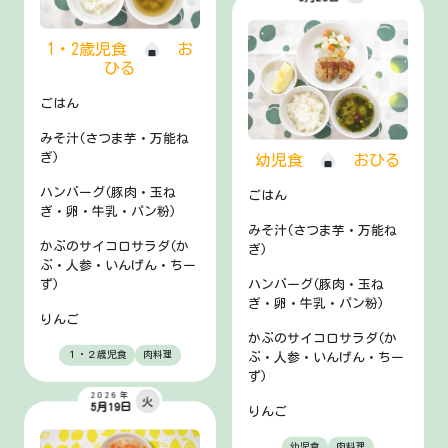
1・2歳児食
お
ひる
ごはん
みそ汁(さつま芋・万能ね
ぎ)
幼児食
おひる
ハンバーグ(豚肉・玉ね
ごはん
ぎ・卵・牛乳・パン粉)
みそ汁(さつま芋・万能ね
かぶのサイコロサラダ(か
ぎ)
ぶ・人参・いんげん・ちー
ず)
ハンバーグ(豚肉・玉ね
ぎ・卵・牛乳・パン粉)
りんご
かぶのサイコロサラダ(か
１・２歳児食
肉料理
ぶ・人参・いんげん・ちー
ず)
2026年
火
5月19日
りんご
幼児食
肉料理