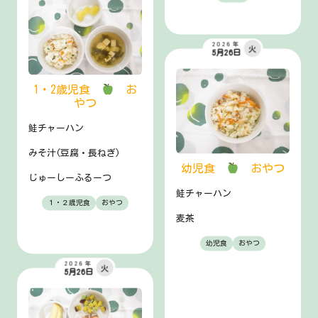
2026年
火
5月26日
1・2歳児食
お
やつ
鮭チャーハン
みそ汁(豆腐・長ねぎ)
幼児食
おやつ
じゅーしーふるーつ
鮭チャーハン
１・２歳児食
おやつ
麦茶
幼児食
おやつ
2026年
火
5月26日