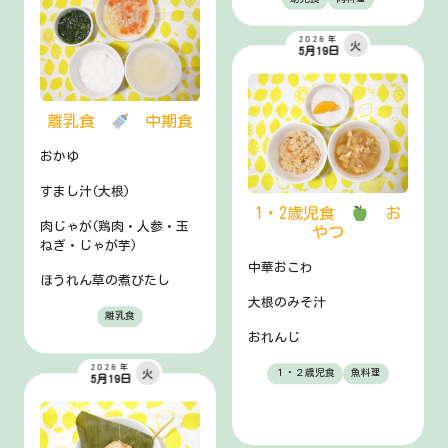
2026年
火
5月19日
離乳食
中期食
おかゆ
すまし汁(大根)
1・2歳児食
お
肉じゃが(鶏肉・人参・玉
やつ
ねぎ・じゃが芋)
中華おこわ
ほうれん草の煮びたし
大根のみそ汁
離乳食
おれんじ
2026年
火
１・２歳児食
魚料理
5月19日