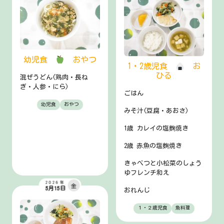
幼児食
おやつ
1・2歳児食
お
ひる
混ぜうどん(鶏肉・長ね
ぎ・人参・にら)
ごはん
幼児食
おやつ
みそ汁(豆腐・あおさ)
1歳 カレイの塩麴焼き
2歳 赤魚の塩麴焼き
きゃべつと小松菜のしょう
ゆフレンチ和え
2026年
金
5月15日
おれんじ
１・２歳児食
魚料理