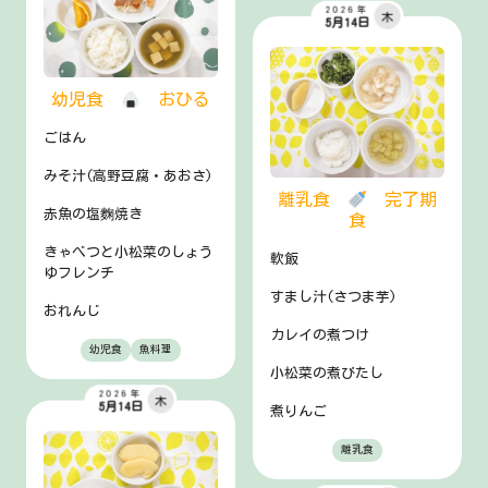
2026年
木
5月14日
幼児食
おひる
ごはん
みそ汁(高野豆腐・あおさ)
離乳食
完了期
赤魚の塩麴焼き
食
きゃべつと小松菜のしょう
軟飯
ゆフレンチ
すまし汁(さつま芋)
おれんじ
カレイの煮つけ
幼児食
魚料理
小松菜の煮びたし
2026年
木
5月14日
煮りんご
離乳食