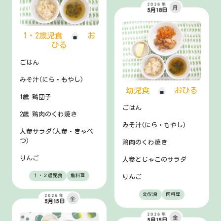
2026年
月
5月18日
1・2歳児食
お
ひる
ごはん
みそ汁(にら・もやし)
幼児食
おひる
1歳 鶏団子
ごはん
2歳 鶏肉のくわ焼き
みそ汁(にら・もやし)
人参サラダ(人参・きゃべ
つ)
鶏肉のくわ焼き
りんご
人参とじゃこのサラダ
１・２歳児食
魚料理
りんご
幼児食
肉料理
2026年
金
5月15日
2026年
金
5月15日