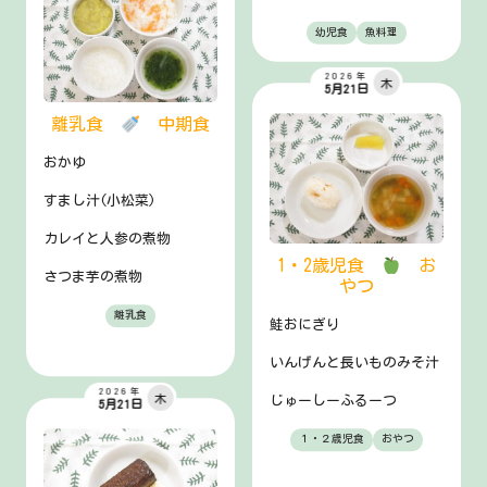
幼児食
魚料理
2026年
木
5月21日
離乳食
中期食
おかゆ
すまし汁(小松菜)
カレイと人参の煮物
1・2歳児食
お
さつま芋の煮物
やつ
離乳食
鮭おにぎり
いんげんと長いものみそ汁
2026年
木
じゅーしーふるーつ
5月21日
１・２歳児食
おやつ