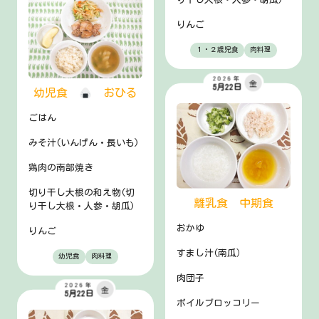
りんご
１・２歳児食
肉料理
2026年
金
5月22日
幼児食
おひる
ごはん
みそ汁(いんげん・長いも)
鶏肉の南部焼き
切り干し大根の和え物(切
離乳食 中期食
り干し大根・人参・胡瓜)
おかゆ
りんご
すまし汁(南瓜）
幼児食
肉料理
肉団子
2026年
金
5月22日
ボイルブロッコリー