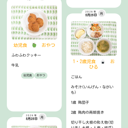
2026年
月
5月25日
幼児食
おやつ
ふわふわクッキー
1・2歳児食
お
牛乳
ひる
幼児食
おやつ
ごはん
みそ汁(いんげん・ながい
も)
1歳 鶏団子
2歳 鶏肉の南部焼き
2026年
月
5月25日
切り干し大根の和え物(切
り干し大根・人参・胡瓜)