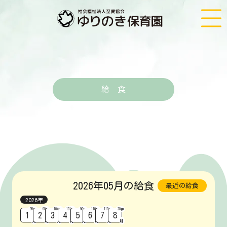
給 食
2026年05月の給食
最近の給食
2026年
95
件
90
件
104
件
101
件
90
件
110
件
110
件
20
件
1
2
3
4
5
6
7
8