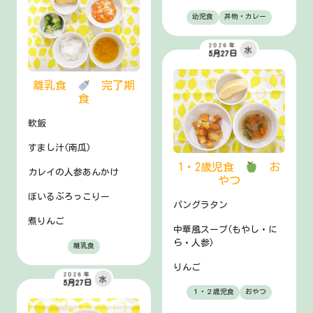
幼児食
丼物・カレー
2026年
水
5月27日
離乳食
完了期
食
軟飯
すまし汁(南瓜)
1・2歳児食
お
カレイの人参あんかけ
やつ
ぼいるぶろっこりー
パングラタン
煮りんご
中華風スープ(もやし・に
ら・人参)
離乳食
りんご
2026年
水
5月27日
１・２歳児食
おやつ