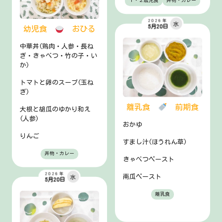
１・２歳児食
丼物・カレー
2026年
水
5月20日
幼児食
おひる
中華丼(鶏肉・人参・長ね
ぎ・きゃべつ・竹の子・い
か)
トマトと卵のスープ(玉ね
ぎ)
離乳食
前期食
大根と胡瓜のゆかり和え
(人参)
おかゆ
りんご
すまし汁(ほうれん草)
丼物・カレー
きゃべつペースト
2026年
南瓜ペースト
水
5月20日
離乳食