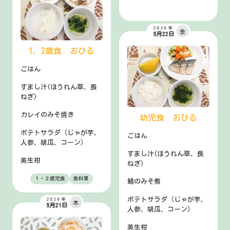
2026年
金
5月22日
1，2歳食 おひる
ごはん
すまし汁(ほうれん草、長
ねぎ)
カレイのみそ焼き
幼児食 おひる
ポテトサラダ（じゃが芋、
ごはん
人参、胡瓜、コーン）
すまし汁(ほうれん草、長
美生柑
ねぎ)
１・２歳児食
魚料理
鯖のみそ煮
ポテトサラダ（じゃが芋、
2026年
木
5月21日
人参、胡瓜、コーン）
美生柑