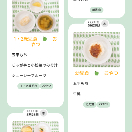
離乳食
2026年
木
5月28日
1・2歳児食
お
やつ
五平もち
じゃが芋と小松菜のみそ汁
幼児食
おやつ
ジューシーフルーツ
五平もち
１・２歳児食
おやつ
牛乳
幼児食
おやつ
2026年
木
5月28日