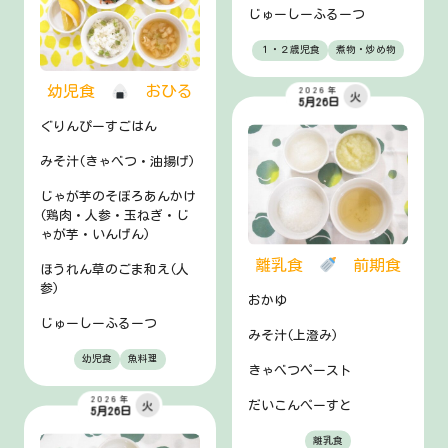
じゅーしーふるーつ
１・２歳児食
煮物・炒め物
幼児食
おひる
2026年
火
5月26日
ぐりんぴーすごはん
みそ汁(きゃべつ・油揚げ)
じゃが芋のそぼろあんかけ
(鶏肉・人参・玉ねぎ・じ
ゃが芋・いんげん)
離乳食
前期食
ほうれん草のごま和え(人
参)
おかゆ
じゅーしーふるーつ
みそ汁(上澄み)
幼児食
魚料理
きゃべつペースト
2026年
だいこんぺーすと
火
5月26日
離乳食