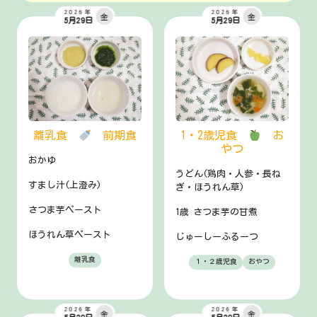
2026年
2026年
金
金
5月29日
5月29日
離乳食
前期食
1・2歳児食
お
やつ
おかゆ
うどん(鶏肉・人参・長ね
すまし汁(上澄み)
ぎ・ほうれん草)
さつま芋ペースト
1歳 さつま芋の甘煮
ほうれん草ペースト
じゅーしーふるーつ
離乳食
１・２歳児食
おやつ
2026年
2026年
金
金