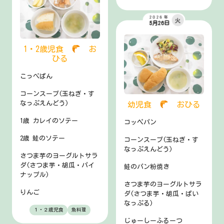
2026年
火
5月26日
1・2歳児食
お
ひる
こっぺぱん
コーンスープ(玉ねぎ・す
なっぷえんどう)
幼児食
おひる
1歳 カレイのソテー
コッペパン
2歳 鮭のソテー
コーンスープ(玉ねぎ・す
なっぷえんどう)
さつま芋のヨーグルトサラ
ダ(さつま芋・胡瓜・パイ
鮭のパン粉焼き
ナップル)
さつま芋のヨーグルトサラ
りんご
ダ(さつま芋・胡瓜・ぱい
なっぷる)
１・２歳児食
魚料理
じゅーしーふるーつ