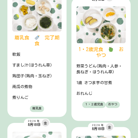
離乳食
完了期
食
1・2歳児食
お
軟飯
やつ
すまし汁(ほうれん草)
野菜うどん(鶏肉・人参・
長ねぎ・ほうれん草)
鶏団子(鶏肉・玉ねぎ)
1歳 さつま芋の甘煮
南瓜の煮物
おれんじ
煮りんご
１・２歳児食
おやつ
離乳食
2026年
金
5月15日
2026年
金
5月15日