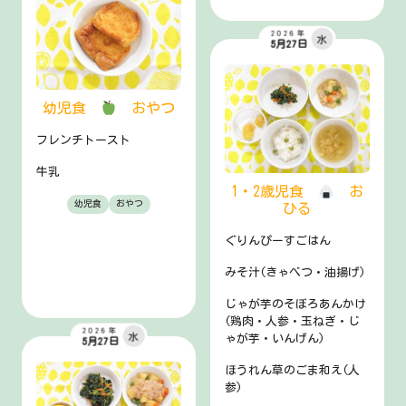
2026年
水
5月27日
幼児食
おやつ
フレンチトースト
牛乳
1・2歳児食
お
幼児食
おやつ
ひる
ぐりんぴーすごはん
みそ汁(きゃべつ・油揚げ)
じゃが芋のそぼろあんかけ
(鶏肉・人参・玉ねぎ・じ
2026年
水
ゃが芋・いんげん)
5月27日
ほうれん草のごま和え(人
参)