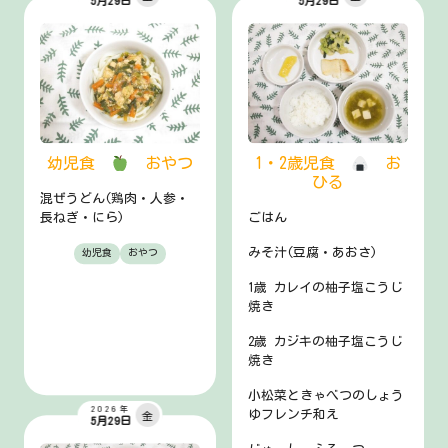
5月29日
5月29日
幼児食
おやつ
1・2歳児食
お
ひる
混ぜうどん(鶏肉・人参・
長ねぎ・にら)
ごはん
みそ汁(豆腐・あおさ)
幼児食
おやつ
1歳 カレイの柚子塩こうじ
焼き
2歳 カジキの柚子塩こうじ
焼き
小松菜ときゃべつのしょう
2026年
ゆフレンチ和え
金
5月29日