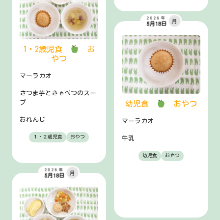
2026年
月
5月18日
1・2歳児食
お
やつ
マーラカオ
さつま芋ときゃべつのスー
プ
幼児食
おやつ
おれんじ
マーラカオ
１・２歳児食
おやつ
牛乳
幼児食
おやつ
2026年
月
5月18日