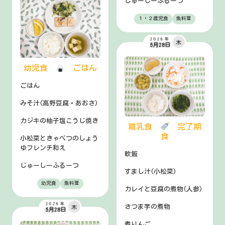
じゅーしーふるーつ
１・２歳児食
魚料理
2026年
木
5月28日
幼児食
ごはん
ごはん
みそ汁(高野豆腐・あおさ)
カジキの柚子塩こうじ焼き
離乳食
完了期
食
小松菜ときゃべつのしょう
ゆフレンチ和え
軟飯
じゅーしーふるーつ
すまし汁(小松菜)
幼児食
魚料理
カレイと豆腐の煮物(人参)
2026年
さつま芋の煮物
木
5月28日
煮りんご