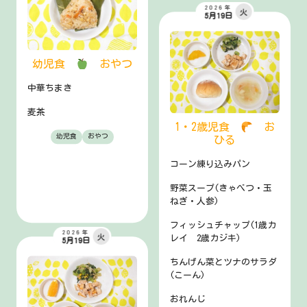
2026年
火
5月19日
幼児食
おやつ
中華ちまき
麦茶
1・2歳児食
お
幼児食
おやつ
ひる
コーン練り込みパン
野菜スープ(きゃべつ・玉
ねぎ・人参)
フィッシュチャップ(1歳カ
2026年
火
レイ 2歳カジキ)
5月19日
ちんげん菜とツナのサラダ
(こーん)
おれんじ