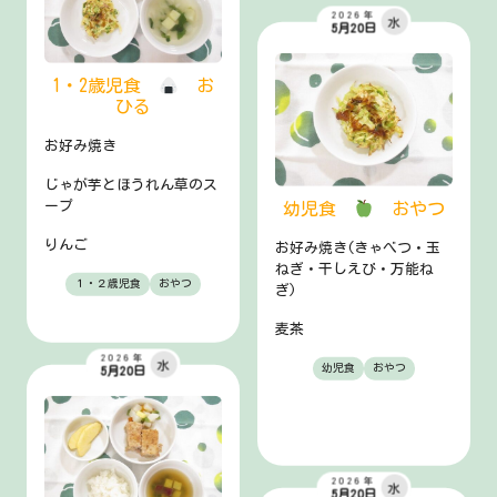
2026年
水
5月20日
1・2歳児食
お
ひる
お好み焼き
じゃが芋とほうれん草のス
ープ
幼児食
おやつ
りんご
お好み焼き(きゃべつ・玉
ねぎ・干しえび・万能ね
１・２歳児食
おやつ
ぎ)
麦茶
2026年
水
幼児食
おやつ
5月20日
2026年
水
5月20日