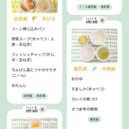
１・２歳児食
魚料理
幼児食
おひる
2026年
月
5月18日
コーン練り込みパン
野菜スープ(きゃべつ・人
参・玉ねぎ)
フィッシュチャップ(かじ
き・玉ねぎ)
離乳食
中期食
ちんげん菜とツナのサラダ
(こーん)
おかゆ
おれんじ
すまし汁(きゃべつ)
幼児食
魚料理
カレイの煮つけ
2026年
さつま芋の煮物
月
5月18日
離乳食