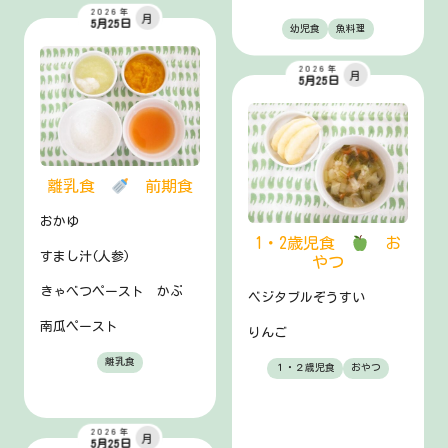
2026年
月
5月25日
幼児食
魚料理
2026年
月
5月25日
離乳食
前期食
おかゆ
1・2歳児食
お
すまし汁(人参)
やつ
きゃべつペースト かぶ
ベジタブルぞうすい
南瓜ペースト
りんご
離乳食
１・２歳児食
おやつ
2026年
月
5月25日