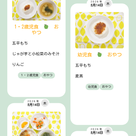
2026年
木
5月14日
1・2歳児食
お
やつ
五平もち
じゃが芋と小松菜のみそ汁
幼児食
おやつ
りんご
五平もち
１・２歳児食
おやつ
麦茶
幼児食
おやつ
2026年
木
5月14日
2026年
木
5月14日