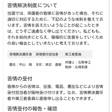
苦情解決制度について
当園では、保護者の皆様に苦情があった場合、それに
適切に対応するために、下記のような体制を整えてお
ります。苦情を訴えたいようなことが起こったとき
は、どうぞご遠慮なく申し出てください。私どもも、
それを前向きにとらえ、積極的に改善をしていくため
の良い機会としていきたいと考えております。
苦情解決責任者
苦情受付担当者
第三者委員
弁護⼠：⾼梨孝江
園⻑：中山 剛
主任：具志 直樹
牧師：⾼橋和彦
苦情の受付
皆様からの苦情は、⾯接、電話、書⾯などにより苦情
受付担当者が随時受け付けます。なお、苦情解決責任
者や第三者委員に直接申し出ることもできます。
苦情受付の報告・確認