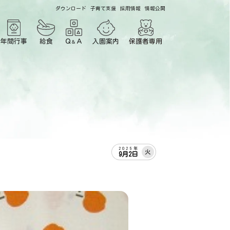
ダウンロード
子育て支援
採用情報
情報公開
年間行事
給食
Ｑ
Ａ
入園案内
保護者専用
＆
2025年
火
9月2日