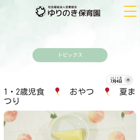
トピックス
2024年
木
7月4日
1・2歳児食
おやつ
夏ま
つり