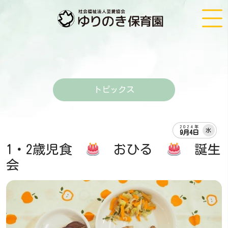
トピックス
2024年
水
9月4日
1・2歳児食
おひる
誕生
会