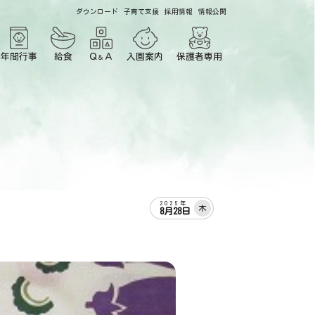
ダウンロード
子育て支援
採用情報
情報公開
年間行事
給食
Ｑ
Ａ
入園案内
保護者専用
＆
2025年
木
8月28日