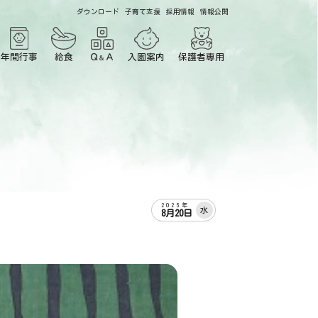
ダウンロード
子育て支援
採用情報
情報公開
年間行事
給食
Ｑ
Ａ
入園案内
保護者専用
＆
2025年
水
8月20日