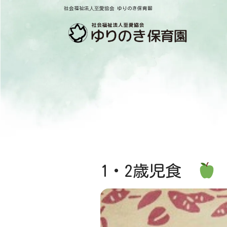
社会福祉法⼈⾄愛協会 ゆりのき保育園
1・2歳児食