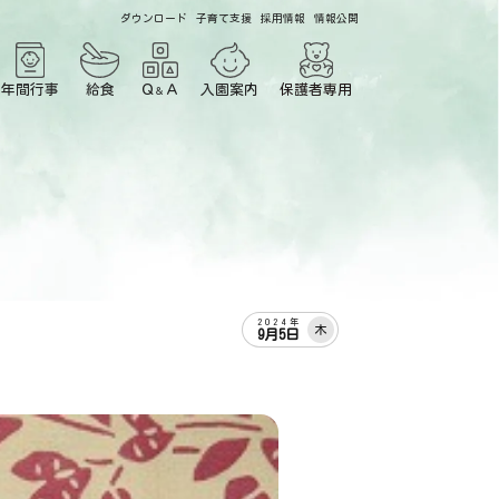
ダウンロード
子育て支援
採用情報
情報公開
年間行事
給食
Ｑ
Ａ
入園案内
保護者専用
＆
2024年
木
9月5日