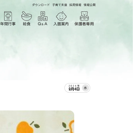
ダウンロード
子育て支援
採用情報
情報公開
年間行事
給食
Ｑ
Ａ
入園案内
保護者専用
＆
2024年
水
9月4日