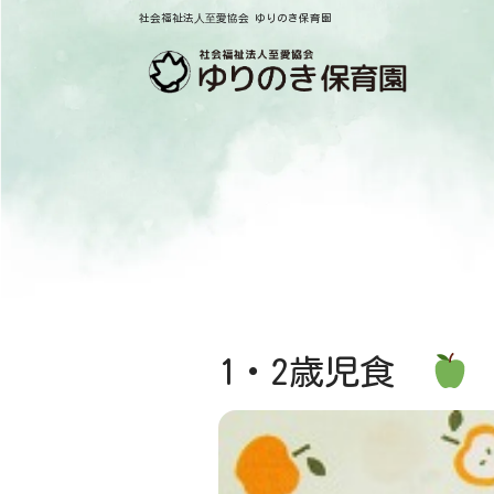
社会福祉法⼈⾄愛協会 ゆりのき保育園
1・2歳児食