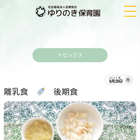
トピックス
2025年
月
9月29日
離乳食
後期食