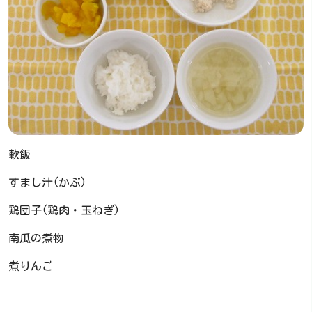
軟飯
すまし汁(かぶ)
鶏団子(鶏肉・玉ねぎ)
南瓜の煮物
煮りんご