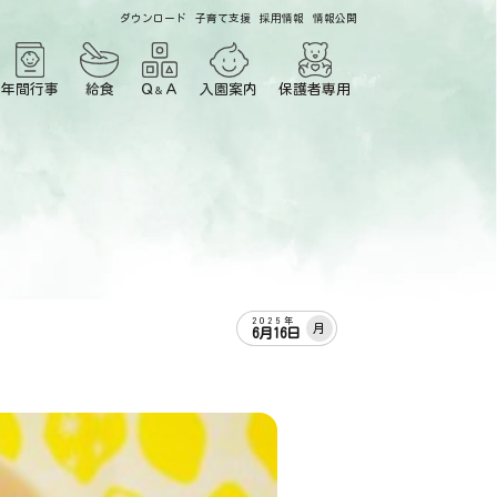
ダウンロード
子育て支援
採用情報
情報公開
年間行事
給食
Ｑ
Ａ
入園案内
保護者専用
＆
2025年
月
6月16日