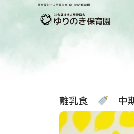
社会福祉法⼈⾄愛協会 ゆりのき保育園
離乳食
中期