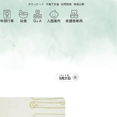
ダウンロード
子育て支援
採用情報
情報公開
年間行事
給食
Ｑ
Ａ
入園案内
保護者専用
＆
2024年
火
5月21日