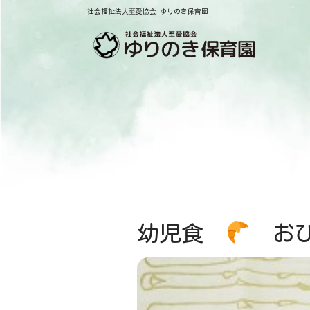
社会福祉法⼈⾄愛協会 ゆりのき保育園
幼児食
おひ