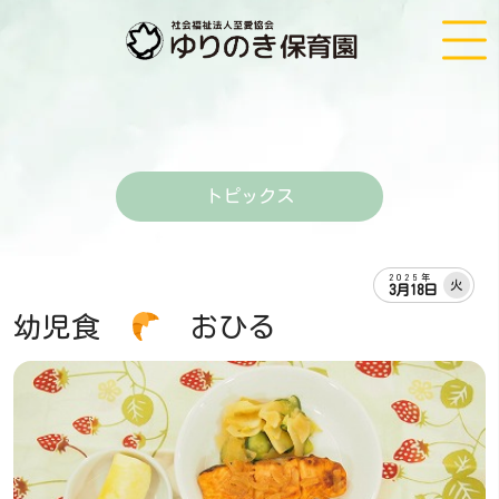
トピックス
2025年
火
3月18日
幼児食
おひる