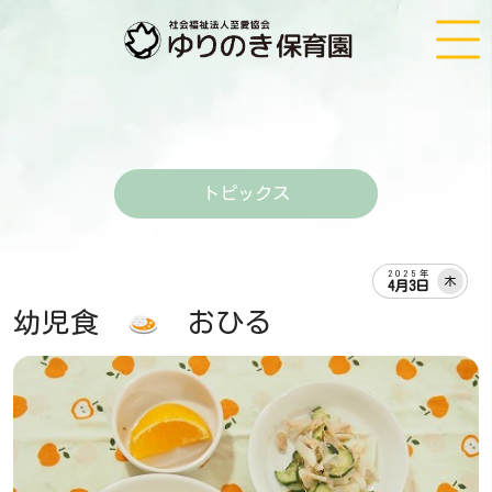
トピックス
2025年
木
4月3日
幼児食
おひる