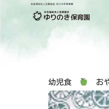
社会福祉法⼈⾄愛協会 ゆりのき保育園
幼児食
おや