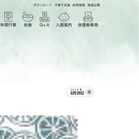
ダウンロード
子育て支援
採用情報
情報公開
年間行事
給食
Ｑ
Ａ
入園案内
保護者専用
＆
2025年
金
9月26日