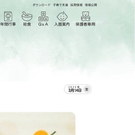
ダウンロード
子育て支援
採用情報
情報公開
年間行事
給食
Ｑ
Ａ
入園案内
保護者専用
＆
2025年
金
3月14日