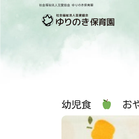
社会福祉法⼈⾄愛協会 ゆりのき保育園
幼児食
おや