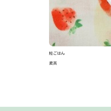
鮭ごはん
麦茶