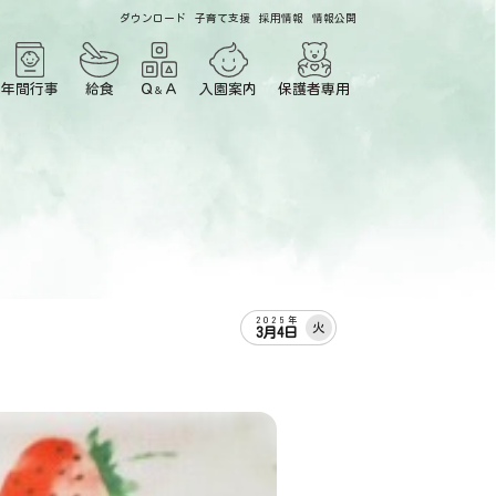
ダウンロード
子育て支援
採用情報
情報公開
年間行事
給食
Ｑ
Ａ
入園案内
保護者専用
＆
2025年
火
3月4日