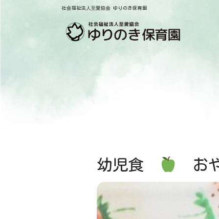
社会福祉法⼈⾄愛協会 ゆりのき保育園
幼児食
おや