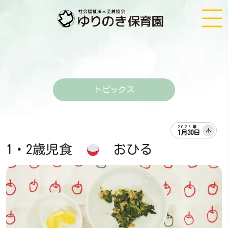
トピックス
2025年
木
1月30日
1・2歳児食
おひる